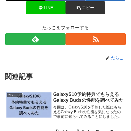
LINE
コピー
たらこをフォローする
たらこ
関連記事
GalaxyS10予約特典でもらえる
ガジェット
Galaxy Budsの性能を調べてみた
今回は、GalaxyS10を予約した際にもら
えるGalaxy Budsの性能を気になったの
で事前に知らべてみることにしました。
既にワイヤレスイヤホン持っているし、
いらなかったら、メルカリで売ってしま
おう。うん。