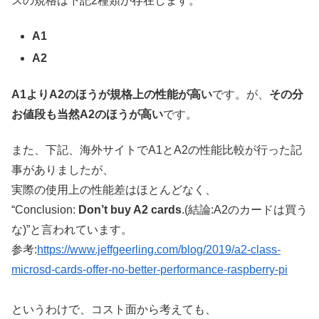
スの規格は下記2種類が存在します。
A1
A2
A1よりA2のほうが規格上の性能が高い
です。が、
その分
お値段も当然A2のほうが高い
です。
また、下記、海外サイトでA1とA2の性能比較が行った記
事がありましたが、
実際の使用上の性能差はほとんどなく、
“Conclusion:
Don’t buy A2 cards
.(結論:A2のカードは買う
な)”と言われています。
参考:
https://www.jeffgeerling.com/blog/2019/a2-class-
microsd-cards-offer-no-better-performance-raspberry-pi
というわけで、コスト面から考えても、