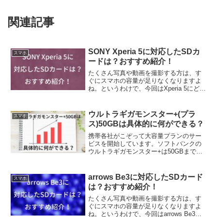
関連記事
SONY Xperia 5に対応したSDカ
スマホ
ードは？おすすめ紹介！
たくさん写真や動画を撮影する方は、す
ぐにスマホの容量が足りなくなりますよ
ね。というわけで、今回はXperia 5にどん
なSDカードが対応しているか調べてみま
した。また、個人的おすすめSDカードを
紹介していきます
ウルトラギガモンスター+(プラ
スマホ
ス)50GBは具体的に何ができる？
携帯各社がこぞって大容量プランのサー
ビスを開始しています。ソフトバンクの
ウルトラギガモンスター+は50GBまで速
度制限なしでデータ通信を利用できま
す。使い道は様々ありますが、50GBで何
ができるのか調べてみました。
arrows Be3に対応したSDカード
スマホ
は？おすすめ紹介！
たくさん写真や動画を撮影する方は、す
ぐにスマホの容量が足りなくなりますよ
ね。というわけで、今回はarrows Be3に