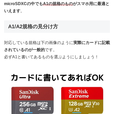
microSDXCの中でも
A1の規格のもの
がスマホ用に最適と
いえます
。
A1/A2規格の見分け方
対応している規格は下の画像のように
実際にカードに記載
されているのが一般的
です。
必ずA1と書いてあるものを選ぶようにしましょう！