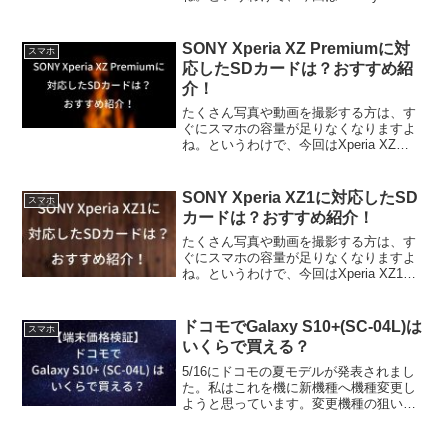
どんなSDカードが対応しているか調べて
みました。また、個人的おすすめSDカー
ドを紹介していきます
SONY Xperia XZ Premiumに対
スマホ
応したSDカードは？おすすめ紹
介！
たくさん写真や動画を撮影する方は、す
ぐにスマホの容量が足りなくなりますよ
ね。というわけで、今回はXperia XZ
PremiumにどんなSDカードが対応してい
るか調べてみました。また、個人的おす
すめSDカードを紹介していきます
SONY Xperia XZ1に対応したSD
スマホ
カードは？おすすめ紹介！
たくさん写真や動画を撮影する方は、す
ぐにスマホの容量が足りなくなりますよ
ね。というわけで、今回はXperia XZ1に
どんなSDカードが対応しているか調べて
みました。また、個人的おすすめSDカー
ドを紹介していきます
ドコモでGalaxy S10+(SC-04L)は
スマホ
いくらで買える？
5/16にドコモの夏モデルが発表されまし
た。私はこれを機に新機種へ機種変更し
ようと思っています。変更機種の狙いは
Galaxy S10+です。しかし、今回から料
金プランや端末割引の制度等が大きく変