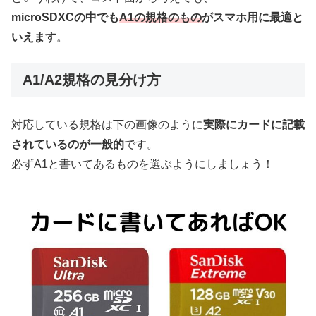
microSDXCの中でも
A1の規格のもの
がスマホ用に最適と
いえます
。
A1/A2規格の見分け方
対応している規格は下の画像のように
実際にカードに記載
されているのが一般的
です。
必ずA1と書いてあるものを選ぶようにしましょう！