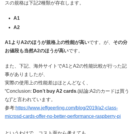
スの規格は下記2種類が存在します。
A1
A2
A1よりA2のほうが規格上の性能が高い
です。が、
その分
お値段も当然A2のほうが高い
です。
また、下記、海外サイトでA1とA2の性能比較が行った記
事がありましたが、
実際の使用上の性能差はほとんどなく、
“Conclusion:
Don’t buy A2 cards
.(結論:A2のカードは買う
な)”と言われています。
参考:
https://www.jeffgeerling.com/blog/2019/a2-class-
microsd-cards-offer-no-better-performance-raspberry-pi
というわけで、コスト面から考えても、