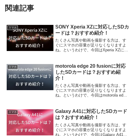
関連記事
SONY Xperia XZに対応したSDカ
スマホ
ードは？おすすめ紹介！
たくさん写真や動画を撮影する方は、す
ぐにスマホの容量が足りなくなりますよ
ね。というわけで、今回はXperia XZにど
んなSDカードが対応しているか調べてみ
ました。また、個人的おすすめSDカード
を紹介していきます
motorola edge 20 fusionに対応
スマホ
したSDカードは？おすすめ紹
介！
たくさん写真や動画を撮影する方は、す
ぐにスマホの容量が足りなくなりますよ
ね。というわけで、今回はmotorola edge
20 fusionにどんなSDカードが対応してい
るか調べてみました。また、個人的おす
すめSDカードを紹介していきます
Galaxy A41に対応したSDカード
スマホ
は？おすすめ紹介！
たくさん写真や動画を撮影する方は、す
ぐにスマホの容量が足りなくなりますよ
ね。というわけで、今回はGalaxy A41に